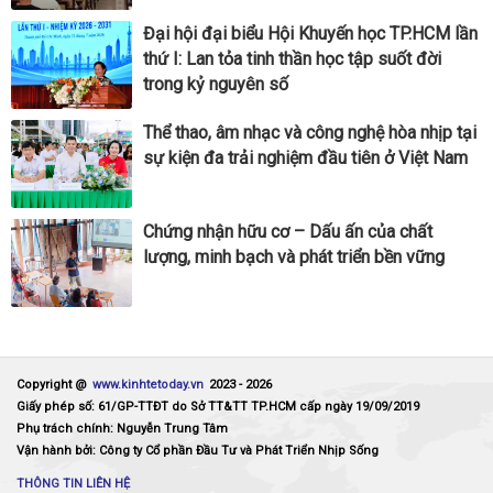
Đại hội đại biểu Hội Khuyến học TP.HCM lần
thứ I: Lan tỏa tinh thần học tập suốt đời
trong kỷ nguyên số
Thể thao, âm nhạc và công nghệ hòa nhịp tại
sự kiện đa trải nghiệm đầu tiên ở Việt Nam
Chứng nhận hữu cơ – Dấu ấn của chất
lượng, minh bạch và phát triển bền vững
Copyright @
www.kinhtetoday.vn
2023 -
2026
Giấy phép số: 61/GP-TTĐT do Sở TT&TT TP.HCM cấp ngày 19/09/2019
Phụ trách chính: Nguyễn Trung Tâm
Vận hành bởi: Công ty Cổ phần Đầu Tư và Phát Triển Nhịp Sống
THÔNG TIN LIÊN HỆ