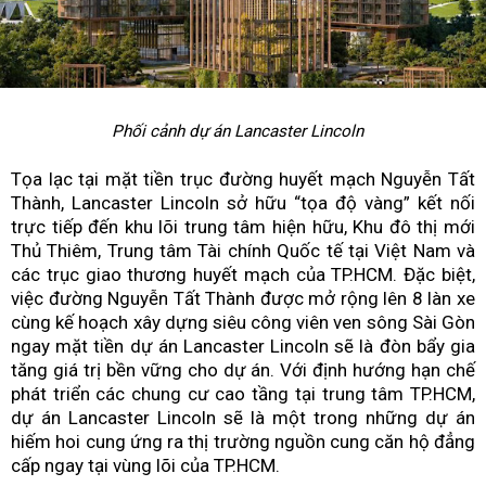
Kỷ nguyên số và bước tiến mới của thanh toán thông
minh tại Việt Nam
TP.HCM đặt mục tiêu hình thành ngành công nghiệp tái
chế chất thải xây dựng hiện đại
Phối cảnh dự án Lancaster Lincoln
Solar + Battery mở ra kỷ nguyên mới cho điện mặt trời tạ
Tọa lạc tại mặt tiền trục đường huyết mạch Nguyễn Tất
Việt Nam
Thành, Lancaster Lincoln sở hữu “tọa độ vàng” kết nối
trực tiếp đến khu lõi trung tâm hiện hữu, Khu đô thị mới
Thủ Thiêm, Trung tâm Tài chính Quốc tế tại Việt Nam và
các trục giao thương huyết mạch của TP.HCM. Đặc biệt,
việc đường Nguyễn Tất Thành được mở rộng lên 8 làn xe
cùng kế hoạch xây dựng siêu công viên ven sông Sài Gòn
ngay mặt tiền dự án Lancaster Lincoln sẽ là đòn bẩy gia
tăng giá trị bền vững cho dự án. Với định hướng hạn chế
phát triển các chung cư cao tầng tại trung tâm TP.HCM,
dự án Lancaster Lincoln sẽ là một trong những dự án
hiếm hoi cung ứng ra thị trường nguồn cung căn hộ đẳng
cấp ngay tại vùng lõi của TP.HCM.