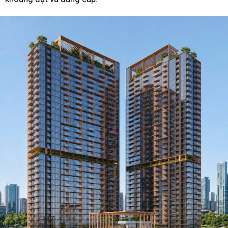
ĐHĐCĐ thường niên NRC 2026: Khởi động giai đoạn tăng
trưởng mới với chiến lược tăng vốn và tái định vị thương
hiệu
Cơ khí Việt tìm sức bật toàn cầu từ công nghệ Ý
Ngày hội Văn hóa Áo dài TP.HCM lần thứ II: Lan tỏa vẻ đ
di sản trong nhịp sống hiện đại
VITAS phối hợp JACK Technology thúc đẩy mô hình nhà
máy thông minh cho ngành dệt may Việt Nam
“Trang sách và Mái trường” – Sân chơi văn học tôn vinh t
thức và ký ức học đường
“Chạm di sản – Ký ức đô thị”: Đánh thức ký ức Sài Gòn
bằng công nghệ số