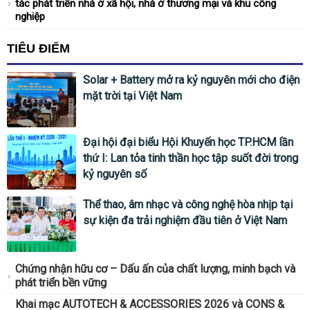
tác phát triển nhà ở xã hội, nhà ở thương mại và khu công
nghiệp
TIÊU ĐIỂM
Solar + Battery mở ra kỷ nguyên mới cho điện
mặt trời tại Việt Nam
Đại hội đại biểu Hội Khuyến học TP.HCM lần
thứ I: Lan tỏa tinh thần học tập suốt đời trong
kỷ nguyên số
Thể thao, âm nhạc và công nghệ hòa nhịp tại
sự kiện đa trải nghiệm đầu tiên ở Việt Nam
Chứng nhận hữu cơ – Dấu ấn của chất lượng, minh bạch và
phát triển bền vững
Khai mạc AUTOTECH & ACCESSORIES 2026 và CONS &