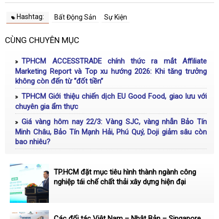
Hashtag:
Bất Động Sản
Sự Kiện
CÙNG CHUYÊN MỤC
TPHCM ACCESSTRADE chính thức ra mắt Affiliate
Marketing Report và Top xu hướng 2026: Khi tăng trưởng
không còn đến từ “đốt tiền”
TPHCM Giới thiệu chiến dịch EU Good Food, giao lưu với
chuyên gia ẩm thực
Giá vàng hôm nay 22/3: Vàng SJC, vàng nhẫn Bảo Tín
Minh Châu, Bảo Tín Mạnh Hải, Phú Quý, Doji giảm sâu còn
bao nhiêu?
TP.HCM đặt mục tiêu hình thành ngành công
nghiệp tái chế chất thải xây dựng hiện đại
Các đối tác Việt Nam – Nhật Bản – Singapore