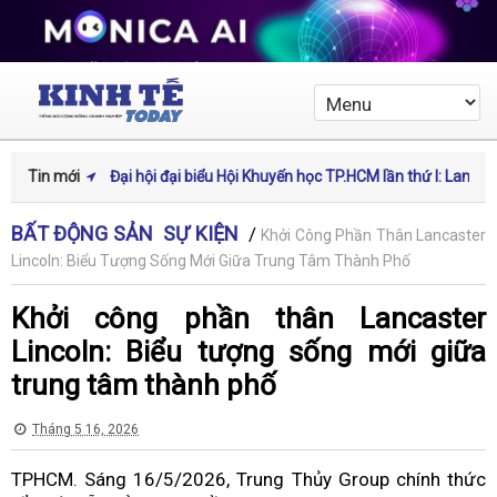
Tin mới
Đại hội đại biểu Hội Khuyến học TP.HCM lần thứ I: Lan tỏa
tinh thần học tập suốt đời trong kỷ nguyên số
BẤT ĐỘNG SẢN
SỰ KIỆN
/
Khởi Công Phần Thân Lancaster
Thể thao, âm nhạc và công nghệ hòa nhịp tại sự kiện đa
Lincoln: Biểu Tượng Sống Mới Giữa Trung Tâm Thành Phố
trải nghiệm đầu tiên ở Việt Nam
Khởi công phần thân Lancaster
Chứng nhận hữu cơ – Dấu ấn của chất lượng, minh bạc
Lincoln: Biểu tượng sống mới giữa
và phát triển bền vững
trung tâm thành phố
Tái cấu trúc chuỗi cung ứng toàn cầu: Mở rộng không gi
Tháng 5 16, 2026
phát triển cho logistics Việt Nam
TPHCM. Sáng 16/5/2026, Trung Thủy Group chính thức
Chạm vào di sản: Khi công nghệ mở lối cho văn hóa và d