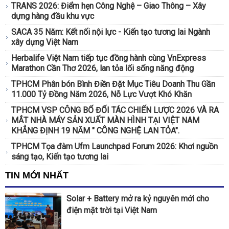
TRANS 2026: Điểm hẹn Công Nghệ – Giao Thông – Xây
dựng hàng đầu khu vực
SACA 35 Năm: Kết nối nội lực - Kiến tạo tương lai Ngành
xây dựng Việt Nam
Herbalife Việt Nam tiếp tục đồng hành cùng VnExpress
Marathon Cần Thơ 2026, lan tỏa lối sống năng động
TPHCM Phân bón Bình Điền Đặt Mục Tiêu Doanh Thu Gần
11.000 Tỷ Đồng Năm 2026, Nỗ Lực Vượt Khó Khăn
TPHCM VSP CÔNG BỐ ĐỐI TÁC CHIẾN LƯỢC 2026 VÀ RA
MẮT NHÀ MÁY SẢN XUẤT MÀN HÌNH TẠI VIỆT NAM
KHẲNG ĐỊNH 19 NĂM " CÔNG NGHỆ LAN TỎA".
TPHCM Tọa đàm Ufm Launchpad Forum 2026: Khơi nguồn
sáng tạo, Kiến tạo tương lai
TIN MỚI NHẤT
Solar + Battery mở ra kỷ nguyên mới cho
điện mặt trời tại Việt Nam