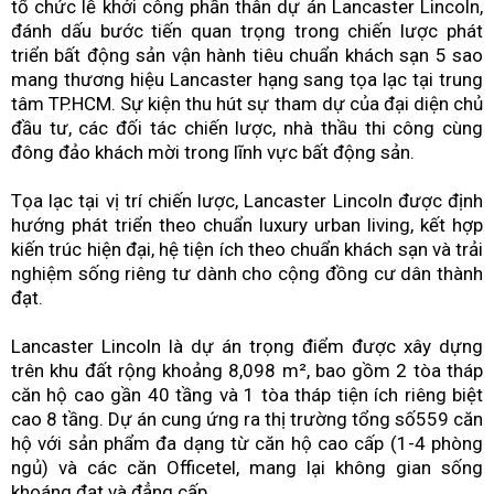
tổ chức lễ khởi công phần thân dự án Lancaster Lincoln,
đánh dấu bước tiến quan trọng trong chiến lược phát
lịch TP.HCM
triển bất động sản vận hành tiêu chuẩn khách sạn 5 sao
Giữ gìn thuần phong mỹ tục – Nền tảng khẳng định hệ gi
mang thương hiệu Lancaster hạng sang tọa lạc tại trung
tâm TP.HCM. Sự kiện thu hút sự tham dự của đại diện chủ
trị con người Thành phố Hồ Chí Minh
đầu tư, các đối tác chiến lược, nhà thầu thi công cùng
INNOEX 2026: Điểm bước ngoặt định hình năng lực cạnh
đông đảo khách mời trong lĩnh vực bất động sản.
tranh mới của doanh nghiệp Việt
Tọa lạc tại vị trí chiến lược, Lancaster Lincoln được định
Khởi công Saigon LightHouse – Dự án trọng điểm trên
hướng phát triển theo chuẩn luxury urban living, kết hợp
kiến trúc hiện đại, hệ tiện ích theo chuẩn khách sạn và trải
trục Nguyễn Tất Thành
nghiệm sống riêng tư dành cho cộng đồng cư dân thành
đạt.
Khánh thành công trình chỉnh trang Bệnh viện Phạm Ng
Thạch
Lancaster Lincoln là dự án trọng điểm được xây dựng
trên khu đất rộng khoảng 8,098 m², bao gồm 2 tòa tháp
Công nghệ sản xuất của Ý mở hướng nâng cao năng lực
căn hộ cao gần 40 tầng và 1 tòa tháp tiện ích riêng biệt
cạnh tranh cho doanh nghiệp Việt
cao 8 tầng. Dự án cung ứng ra thị trường tổng số559 căn
hộ với sản phẩm đa dạng từ căn hộ cao cấp (1-4 phòng
Phát hành chứng khoán: Khơi thông nguồn lực cho tăng
ngủ) và các căn Officetel, mang lại không gian sống
khoáng đạt và đẳng cấp.
trưởng kinh tế