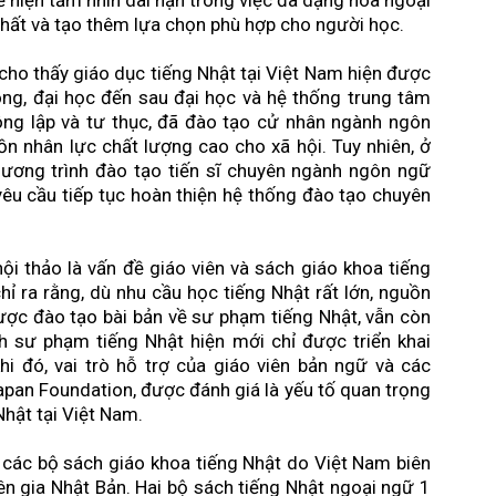
hể hiện tầm nhìn dài hạn trong việc đa dạng hóa ngoại
nhất và tạo thêm lựa chọn phù hợp cho người học.
cho thấy giáo dục tiếng Nhật tại Việt Nam hiện được
hông, đại học đến sau đại học và hệ thống trung tâm
ông lập và tư thục, đã đào tạo cử nhân ngành ngôn
n nhân lực chất lượng cao cho xã hội. Tuy nhiên, ở
ương trình đào tạo tiến sĩ chuyên ngành ngôn ngữ
yêu cầu tiếp tục hoàn thiện hệ thống đào tạo chuyên
ội thảo là vấn đề giáo viên và sách giáo khoa tiếng
ỉ ra rằng, dù nhu cầu học tiếng Nhật rất lớn, nguồn
 được đào tạo bài bản về sư phạm tiếng Nhật, vẫn còn
h sư phạm tiếng Nhật hiện mới chỉ được triển khai
khi đó, vai trò hỗ trợ của giáo viên bản ngữ và các
Japan Foundation, được đánh giá là yếu tố quan trọng
Nhật tại Việt Nam.
a các bộ sách giáo khoa tiếng Nhật do Việt Nam biên
ên gia Nhật Bản. Hai bộ sách tiếng Nhật ngoại ngữ 1