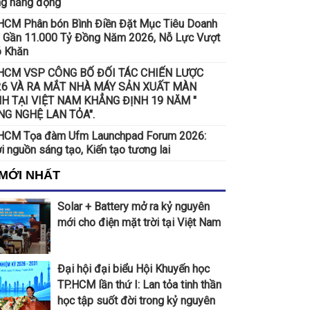
g năng động
CM Phân bón Bình Điền Đặt Mục Tiêu Doanh
 Gần 11.000 Tỷ Đồng Năm 2026, Nỗ Lực Vượt
 Khăn
HCM VSP CÔNG BỐ ĐỐI TÁC CHIẾN LƯỢC
26 VÀ RA MẮT NHÀ MÁY SẢN XUẤT MÀN
NH TẠI VIỆT NAM KHẲNG ĐỊNH 19 NĂM "
NG NGHỆ LAN TỎA".
CM Tọa đàm Ufm Launchpad Forum 2026:
i nguồn sáng tạo, Kiến tạo tương lai
 MỚI NHẤT
Solar + Battery mở ra kỷ nguyên
mới cho điện mặt trời tại Việt Nam
Đại hội đại biểu Hội Khuyến học
TP.HCM lần thứ I: Lan tỏa tinh thần
học tập suốt đời trong kỷ nguyên