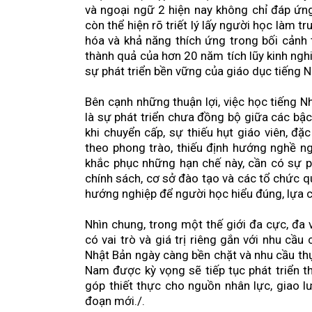
và ngoại ngữ 2 hiện nay không chỉ đáp ứn
còn thể hiện rõ triết lý lấy người học làm t
hóa và khả năng thích ứng trong bối cảnh 
thành quả của hơn 20 năm tích lũy kinh ngh
sự phát triển bền vững của giáo dục tiếng 
Bên cạnh những thuận lợi, việc học tiếng 
là sự phát triển chưa đồng bộ giữa các bậc 
khi chuyển cấp, sự thiếu hụt giáo viên, đặ
theo phong trào, thiếu định hướng nghề ng
khắc phục những hạn chế này, cần có sự p
chính sách, cơ sở đào tạo và các tổ chức q
hướng nghiệp để người học hiểu đúng, lựa 
Nhìn chung, trong một thế giới đa cực, đa 
có vai trò và giá trị riêng gắn với nhu cầ
Nhật Bản ngày càng bền chặt và nhu cầu thực
Nam được kỳ vọng sẽ tiếp tục phát triển t
góp thiết thực cho nguồn nhân lực, giao l
đoạn mới./.