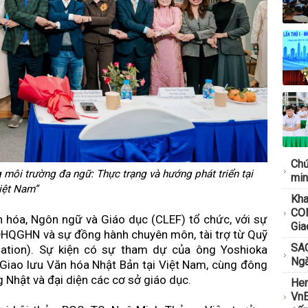
ng giai đoạn tăng
tái định vị thương
ông nghệ Ý
ứ II: Lan tỏa vẻ đẹp
Chứ
 môi trường đa ngữ: Thực trạng và hướng phát triển tại
min
c đẩy mô hình nhà
iệt Nam”
Kh
Việt Nam
CON
n hóa, Ngôn ngữ và Giáo dục (CLEF) tổ chức, với sự
Gia
ĐHQGHN và sự đồng hành chuyên môn, tài trợ từ Quỹ
văn học tôn vinh tri
SAC
ation). Sự kiện có sự tham dự của ông Yoshioka
Ngà
Giao lưu Văn hóa Nhật Bản tại Việt Nam, cùng đông
g Nhật và đại diện các cơ sở giáo dục.
Her
ức ký ức Sài Gòn
VnE