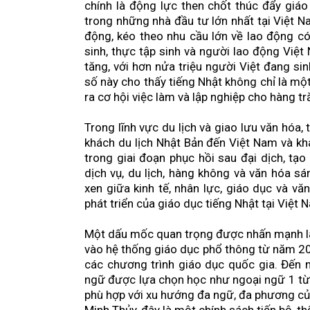
chính là động lực then chốt thúc đẩy giáo
trong những nhà đầu tư lớn nhất tại Việt 
động, kéo theo nhu cầu lớn về lao động có
sinh, thực tập sinh và người lao động Việ
tăng, với hơn nửa triệu người Việt đang s
số này cho thấy tiếng Nhật không chỉ là mộ
ra cơ hội việc làm và lập nghiệp cho hàng t
Trong lĩnh vực du lịch và giao lưu văn hóa, 
khách du lịch Nhật Bản đến Việt Nam và k
trong giai đoạn phục hồi sau đại dịch, tạ
dịch vụ, du lịch, hàng không và văn hóa s
xen giữa kinh tế, nhân lực, giáo dục và v
phát triển của giáo dục tiếng Nhật tại Việt 
Một dấu mốc quan trọng được nhấn mạnh là 
vào hệ thống giáo dục phổ thông từ năm 20
các chương trình giáo dục quốc gia. Đến n
ngữ được lựa chọn học như ngoại ngữ 1 từ 
phù hợp với xu hướng đa ngữ, đa phương củ