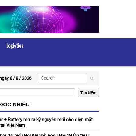
Logistics
ngày 6 / 8 /
2026
 ĐỌC NHIỀU
ar + Battery mở ra kỷ nguyên mới cho điện mặt
i tại Việt Nam
 hội đại biểu Hội Khuyến học TP.HCM lần thứ I: