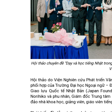
trưởng kinh tế
ĐHĐCĐ thường niên NRC 2026: Khởi độ
trưởng mới với chiến lược tăng vốn và 
hiệu
Cơ khí Việt tìm sức bật toàn cầu từ c
Ngày hội Văn hóa Áo dài TP.HCM lần th
di sản trong nhịp sống hiện đại
Hội thảo chuyên đề “Dạy và học tiếng Nhật trong
VITAS phối hợp JACK Technology thú
V
máy thông minh cho ngành dệt may 
Hội thảo do Viện Nghiên cứu Phát triển Vă
phối hợp của Trường Đại học Ngoại ngữ – 
“Trang sách và Mái trường” – Sân chơi 
Giao lưu Quốc tế Nhật Bản (Japan Found
thức và ký ức học đường
Norihiko và phu nhân, Giám đốc Trung tâm 
đảo nhà khoa học, giảng viên, giáo viên tiến
“Chạm di sản – Ký ức đô thị”: Đánh th
bằng công nghệ số