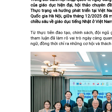
của giáo dục hiện đại, hội thảo chuyên đ
Chạm vào di sản: Khi công nghệ mở lố
Thực trạng và hướng phát triển tại Việt N
lịch TP.HCM
Quốc gia Hà Nội, giữa tháng 12/2025 đã m
chiều sâu về giáo dục tiếng Nhật ở Việt Nam
Giữ gìn thuần phong mỹ tục – Nền tản
trị con người Thành phố Hồ Chí Minh
Từ thực tiễn đào tạo, chính sách, đội ngũ 
tham luận đã làm rõ vai trò ngày càng quan
INNOEX 2026: Điểm bước ngoặt định h
ngữ, đồng thời chỉ ra những cơ hội và thách 
tranh mới của doanh nghiệp Việt
Khởi công Saigon LightHouse – Dự án 
trục Nguyễn Tất Thành
Khánh thành công trình chỉnh trang 
Thạch
Công nghệ sản xuất của Ý mở hướng 
cạnh tranh cho doanh nghiệp Việt
Phát hành chứng khoán: Khơi thông n