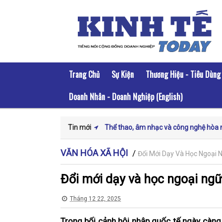
Trang Chủ
Sự Kiện
Thương Hiệu - Tiêu Dùng
Doanh Nhân - Doanh Nghiệp (English)
Tin mới
Thể thao, âm nhạc và công nghệ hòa nh
trải nghiệm đầu tiên ở Việt Nam
VĂN HÓA XÃ HỘI
/
Đổi Mới Dạy Và Học Ngoại 
Chứng nhận hữu cơ – Dấu ấn của chất
Đổi mới dạy và học ngoại ngữ 
và phát triển bền vững
Tái cấu trúc chuỗi cung ứng toàn cầu
Tháng 12 22, 2025
phát triển cho logistics Việt Nam
Trong bối cảnh hội nhập quốc tế ngày càng 