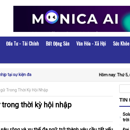
Đầu Tư - Tài Chính
Bất Động Sản
Văn Hóa - Xã Hội
Sức Khỏe
ịp tại sự kiện đa
Hôm nay: Thứ 5, 
Ngữ Trong Thời Kỳ Hội Nhập
 lượng, minh bạch
TIN
trong thời kỳ hội nhập
Sol
: Mở rộng không gian
trờ
sâu rộng và xu thế đa ngữ trở thành yêu cầu tất yếu
Đại