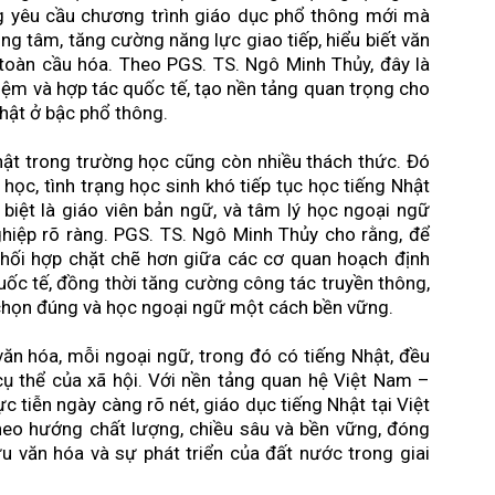
g yêu cầu chương trình giáo dục phổ thông mới mà
rung tâm, tăng cường năng lực giao tiếp, hiểu biết văn
toàn cầu hóa. Theo PGS. TS. Ngô Minh Thủy, đây là
iệm và hợp tác quốc tế, tạo nền tảng quan trọng cho
Nhật ở bậc phổ thông.
Nhật trong trường học cũng còn nhiều thách thức. Đó
học, tình trạng học sinh khó tiếp tục học tiếng Nhật
c biệt là giáo viên bản ngữ, và tâm lý học ngoại ngữ
hiệp rõ ràng. PGS. TS. Ngô Minh Thủy cho rằng, để
hối hợp chặt chẽ hơn giữa các cơ quan hoạch định
uốc tế, đồng thời tăng cường công tác truyền thông,
chọn đúng và học ngoại ngữ một cách bền vững.
văn hóa, mỗi ngoại ngữ, trong đó có tiếng Nhật, đều
u cụ thể của xã hội. Với nền tảng quan hệ Việt Nam –
 tiễn ngày càng rõ nét, giáo dục tiếng Nhật tại Việt
heo hướng chất lượng, chiều sâu và bền vững, đóng
ưu văn hóa và sự phát triển của đất nước trong giai