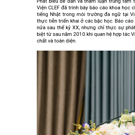
Phát biểu đề dẫn và tham luận trung tâm t
Viện CLEF đã trình bày báo cáo khoa học 
Kỷ nguyên số và bước tiến mới của th
tiếng Nhật trong môi trường đa ngữ tại Vi
thực tiễn triển khai ở các bậc học. Báo cáo
minh tại Việt Nam
nửa sau thế kỷ XX, nhưng chỉ thực sự phát 
TP.HCM đặt mục tiêu hình thành ngành
biệt từ sau năm 2010 khi quan hệ hợp tác V
chất và toàn diện.
chế chất thải xây dựng hiện đại
Solar + Battery mở ra kỷ nguyên mới ch
Việt Nam
Đại hội đại biểu Hội Khuyến học TP.HCM
tinh thần học tập suốt đời trong kỷ n