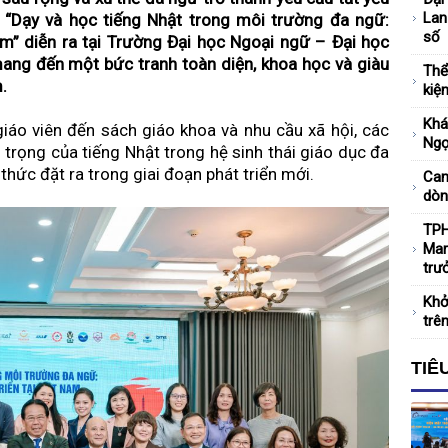
Lan
ề “Dạy và học tiếng Nhật trong môi trường đa ngữ:
i cho văn hóa và du
số
am” diễn ra tại Trường Đại học Ngoại ngữ – Đại học
ang đến một bức tranh toàn diện, khoa học và giàu
Thể
.
g khẳng định hệ giá
kiệ
Khá
giáo viên đến sách giáo khoa và nhu cầu xã hội, các
Ngọ
 trọng của tiếng Nhật trong hệ sinh thái giáo dục đa
ình năng lực cạnh
thức đặt ra trong giai đoạn phát triển mới.
Can
dòn
trọng điểm trên
TPH
Mar
trư
Bệnh viện Phạm Ngọc
Khở
trê
TIÊ
nâng cao năng lực
guồn lực cho tăng