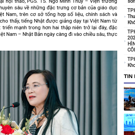
ại hội thảo, PGS. TS. Ngô Minh Thủy – Viện trưởng
sốn
chuyên sâu về những đặc trưng cơ bản của giáo dục
TPH
anh toán thông
ệt Nam, trên cơ sở tổng hợp số liệu, chính sách và
Thu
 cho thấy, tiếng Nhật được giảng dạy tại Việt Nam từ
Khó
triển mạnh trong hơn hai thập niên trở lại đây, đặc
 công nghiệp tái
TP
iệt Nam – Nhật Bản ngày càng đi vào chiều sâu, thực
20
HÌ
CÔ
o điện mặt trời tại
TPH
Khơ
 lần thứ I: Lan tỏa
TIN
guyên số