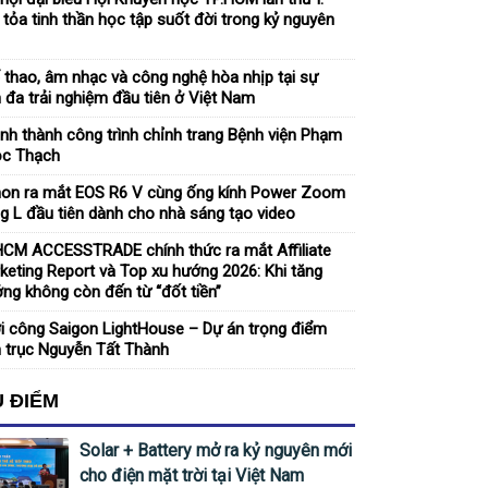
 tỏa tinh thần học tập suốt đời trong kỷ nguyên
 thao, âm nhạc và công nghệ hòa nhịp tại sự
n đa trải nghiệm đầu tiên ở Việt Nam
nh thành công trình chỉnh trang Bệnh viện Phạm
c Thạch
on ra mắt EOS R6 V cùng ống kính Power Zoom
g L đầu tiên dành cho nhà sáng tạo video
CM ACCESSTRADE chính thức ra mắt Affiliate
keting Report và Top xu hướng 2026: Khi tăng
ởng không còn đến từ “đốt tiền”
i công Saigon LightHouse – Dự án trọng điểm
n trục Nguyễn Tất Thành
U ĐIỂM
Solar + Battery mở ra kỷ nguyên mới
cho điện mặt trời tại Việt Nam