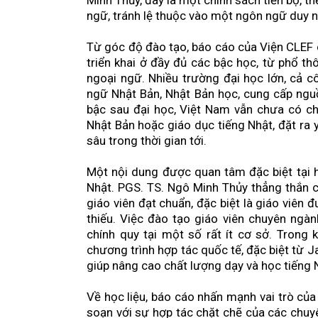
Minh Thủy, đây là một chính sách tiến bộ, t
ngữ, tránh lệ thuộc vào một ngôn ngữ duy 
Từ góc độ đào tạo, báo cáo của Viện CLEF 
triển khai ở đầy đủ các bậc học, từ phổ t
ngoại ngữ. Nhiều trường đại học lớn, cả c
ngữ Nhật Bản, Nhật Bản học, cung cấp nguồ
bậc sau đại học, Việt Nam vẫn chưa có ch
Nhật Bản hoặc giáo dục tiếng Nhật, đặt ra 
sâu trong thời gian tới.
Một nội dung được quan tâm đặc biệt tại h
Nhật. PGS. TS. Ngô Minh Thủy thẳng thắn ch
giáo viên đạt chuẩn, đặc biệt là giáo viên
thiếu. Việc đào tạo giáo viên chuyên ngàn
chính quy tại một số rất ít cơ sở. Trong 
chương trình hợp tác quốc tế, đặc biệt từ 
giúp nâng cao chất lượng dạy và học tiếng 
Về học liệu, báo cáo nhấn mạnh vai trò củ
soạn với sự hợp tác chặt chẽ của các chuy